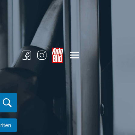
riten