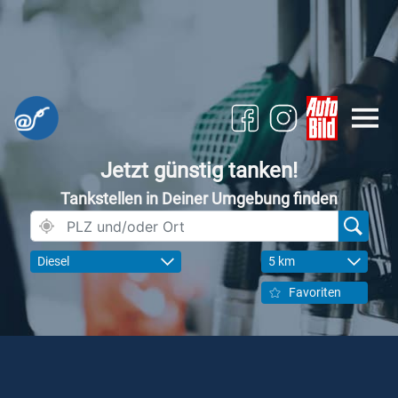
Jetzt günstig tanken!
Tankstellen in Deiner Umgebung finden
Diesel
5 km
Favoriten