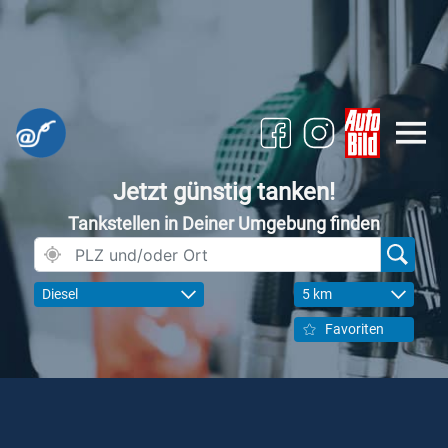
Jetzt günstig tanken!
Tankstellen in Deiner Umgebung finden
Diesel
5 km
Favoriten