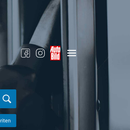
riten