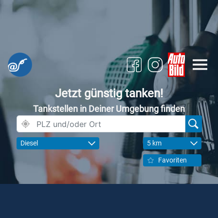
Jetzt günstig tanken!
Tankstellen in Deiner Umgebung finden
Diesel
5 km
Favoriten