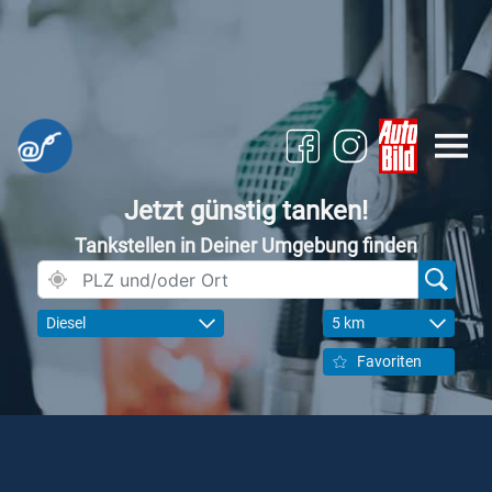
Jetzt günstig tanken!
Tankstellen in Deiner Umgebung finden
Diesel
5 km
Favoriten