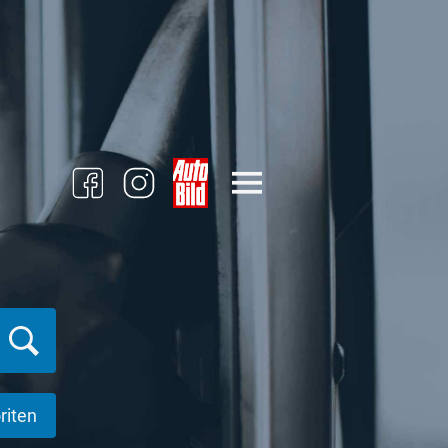
riten