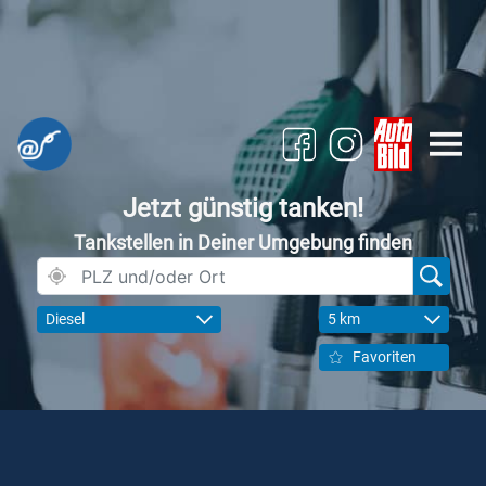
Jetzt günstig tanken!
Tankstellen in Deiner Umgebung finden
Diesel
5 km
Favoriten