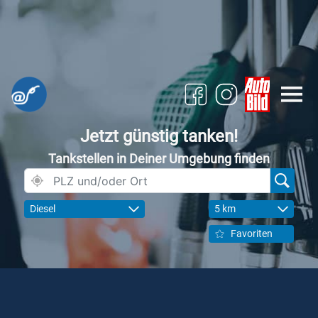
Jetzt günstig tanken!
Tankstellen in Deiner Umgebung finden
Diesel
5 km
Favoriten