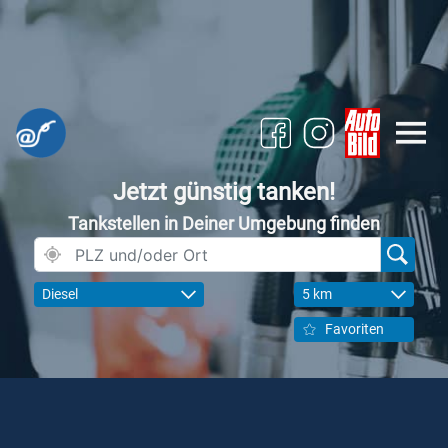
Jetzt günstig tanken!
Tankstellen in Deiner Umgebung finden
Diesel
5 km
Favoriten