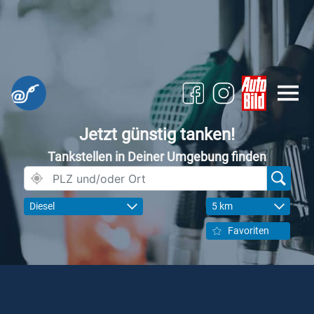
Jetzt günstig tanken!
Tankstellen in Deiner Umgebung finden
Diesel
5 km
Favoriten