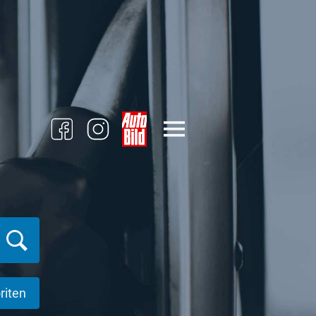
riten