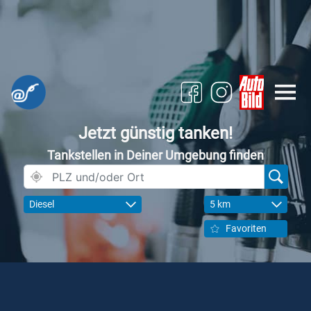
Jetzt günstig tanken!
Tankstellen in Deiner Umgebung finden
Diesel
5 km
Favoriten