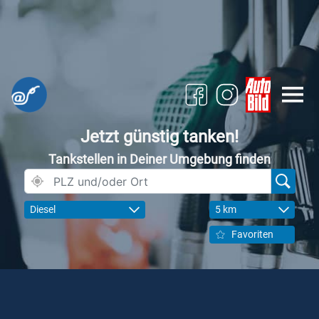
Jetzt günstig tanken!
Tankstellen in Deiner Umgebung finden
Diesel
5 km
Favoriten