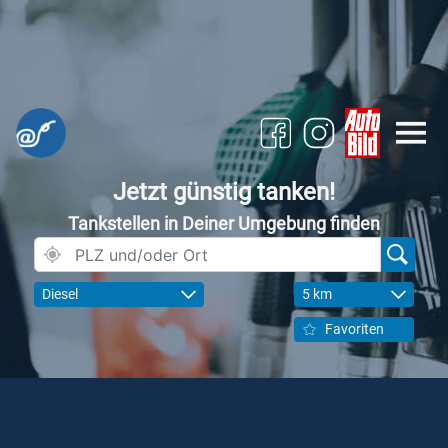
Jetzt günstig tanken!
Tankstellen in Deiner Umgebung finden
Diesel
5 km
Favoriten