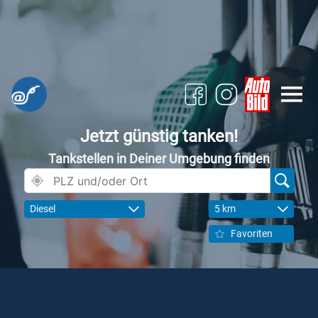
Jetzt günstig tanken!
Tankstellen in Deiner Umgebung finden
Diesel
5 km
Favoriten