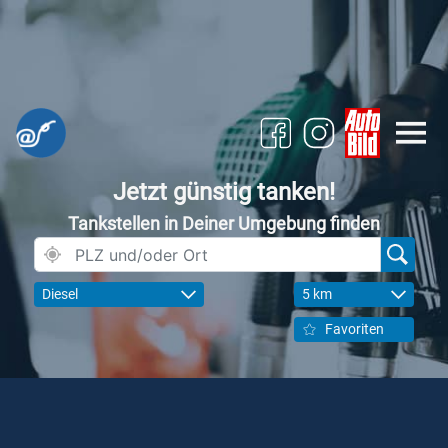
Jetzt günstig tanken!
Tankstellen in Deiner Umgebung finden
Diesel
5 km
Favoriten