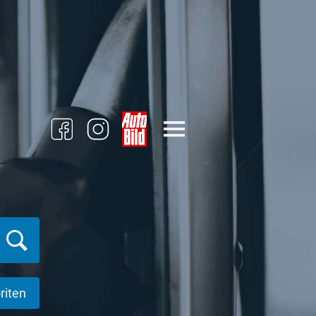
riten