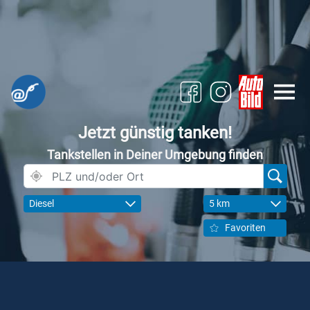
Jetzt günstig tanken!
Tankstellen in Deiner Umgebung finden
Diesel
5 km
Favoriten