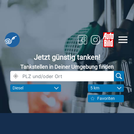
Jetzt günstig tanken!
Tankstellen in Deiner Umgebung finden
Diesel
5 km
Favoriten