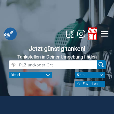
Jetzt günstig tanken!
Tankstellen in Deiner Umgebung finden
Diesel
5 km
Favoriten