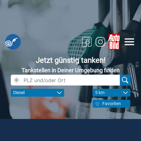
Jetzt günstig tanken!
Tankstellen in Deiner Umgebung finden
Diesel
5 km
Favoriten