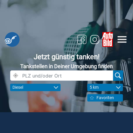
Jetzt günstig tanken!
Tankstellen in Deiner Umgebung finden
Diesel
5 km
Favoriten