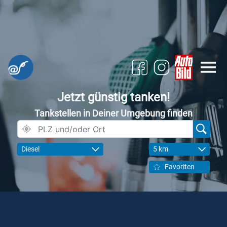
Jetzt günstig tanken!
Tankstellen in Deiner Umgebung finden
Diesel
5 km
Favoriten