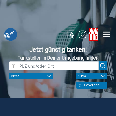
Jetzt günstig tanken!
Tankstellen in Deiner Umgebung finden
Diesel
5 km
Favoriten