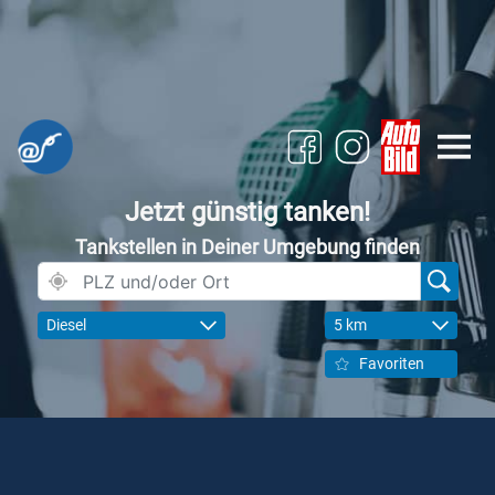
Jetzt günstig tanken!
Tankstellen in Deiner Umgebung finden
Diesel
5 km
Favoriten