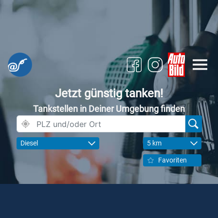
Jetzt günstig tanken!
Tankstellen in Deiner Umgebung finden
Diesel
5 km
Favoriten