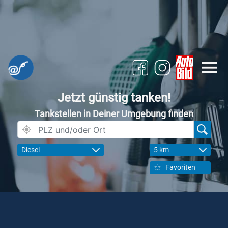
Jetzt günstig tanken!
Tankstellen in Deiner Umgebung finden
Diesel
5 km
Favoriten