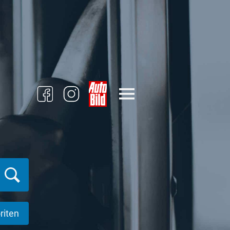
riten