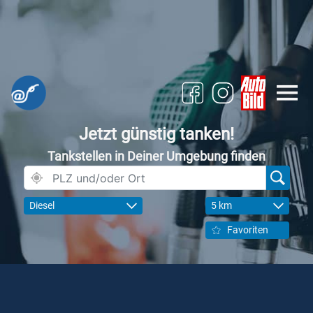
Jetzt günstig tanken!
Tankstellen in Deiner Umgebung finden
Diesel
5 km
Favoriten