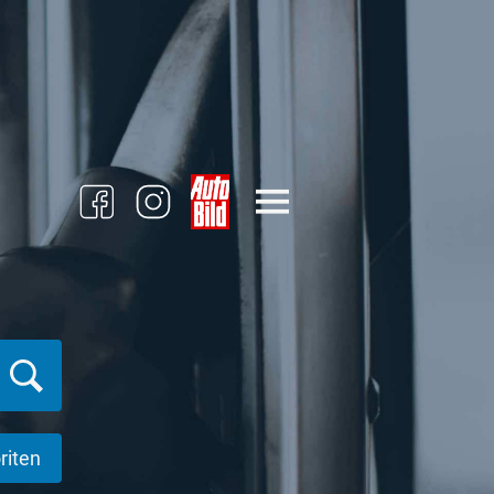
riten