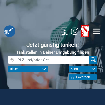
Jetzt günstig tanken!
Tankstellen in Deiner Umgebung finden
Diesel
5 km
Favoriten