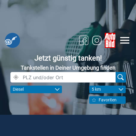
Jetzt günstig tanken!
Tankstellen in Deiner Umgebung finden
Diesel
5 km
Favoriten