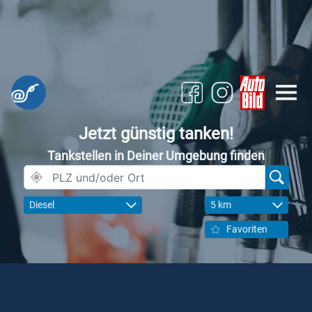
Jetzt günstig tanken!
Tankstellen in Deiner Umgebung finden
Diesel
5 km
Favoriten