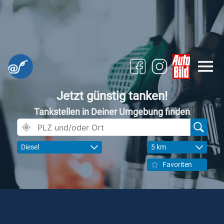
Jetzt günstig tanken!
Tankstellen in Deiner Umgebung finden
Diesel
5 km
Favoriten