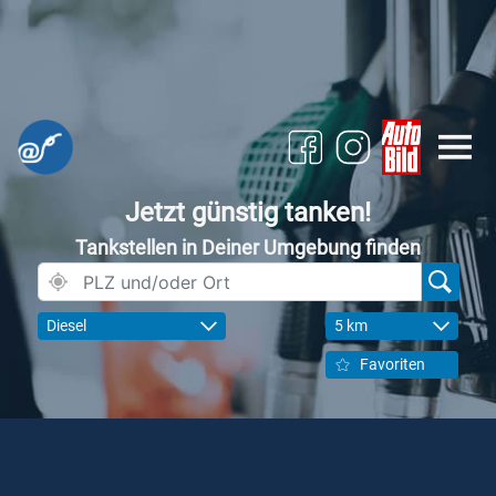
Jetzt günstig tanken!
Tankstellen in Deiner Umgebung finden
Diesel
5 km
Favoriten