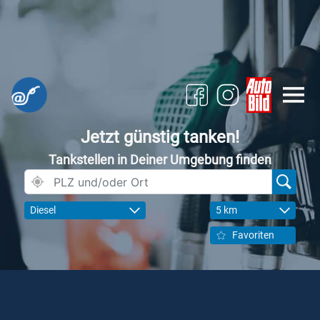
Jetzt günstig tanken!
Tankstellen in Deiner Umgebung finden
Diesel
5 km
Favoriten