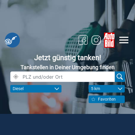
Jetzt günstig tanken!
Tankstellen in Deiner Umgebung finden
Diesel
5 km
Favoriten