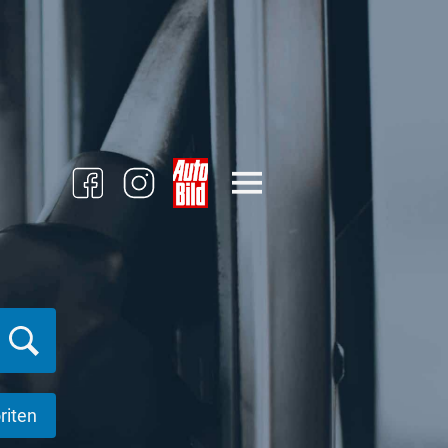
riten