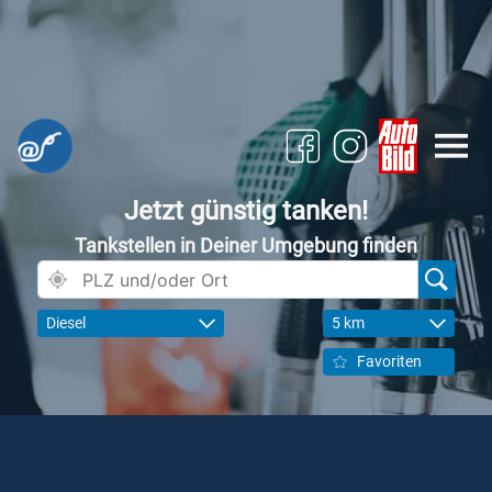
Jetzt günstig tanken!
Tankstellen in Deiner Umgebung finden
Diesel
5 km
Favoriten