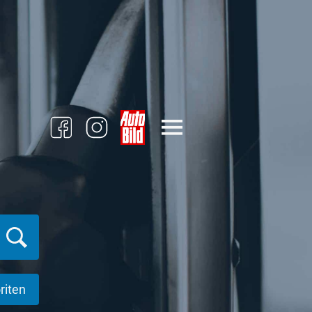
riten