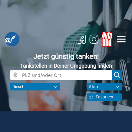
Jetzt günstig tanken!
Tankstellen in Deiner Umgebung finden
Diesel
5 km
Favoriten