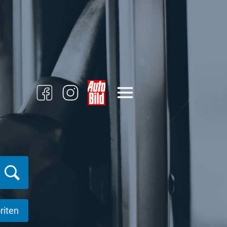
riten