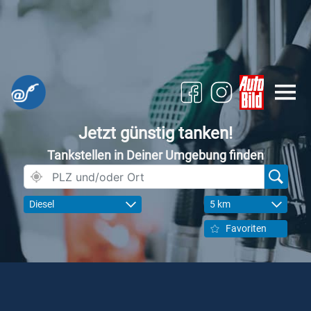
Jetzt günstig tanken!
Tankstellen in Deiner Umgebung finden
Diesel
5 km
Favoriten