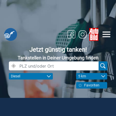
Jetzt günstig tanken!
Tankstellen in Deiner Umgebung finden
Diesel
5 km
Favoriten