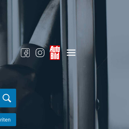
riten