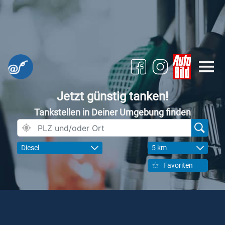
Jetzt günstig tanken!
Tankstellen in Deiner Umgebung finden
Diesel
5 km
Favoriten