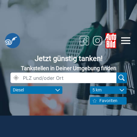
Jetzt günstig tanken!
Tankstellen in Deiner Umgebung finden
Diesel
5 km
Favoriten