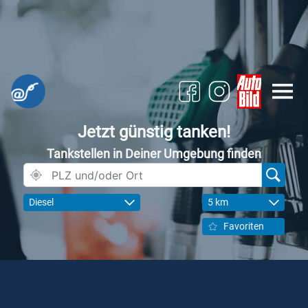
Jetzt günstig tanken!
Tankstellen in Deiner Umgebung finden
Diesel
5 km
Favoriten