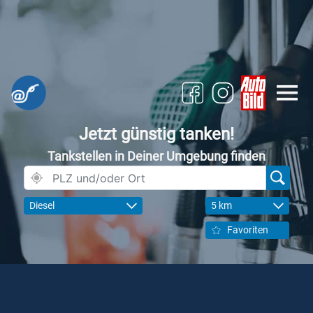
Jetzt günstig tanken!
Tankstellen in Deiner Umgebung finden
Diesel
5 km
Favoriten